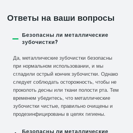
я
2
ц
1
е
.
Ответы на ваши вопросы
н
9
а
9
б
.
ы
Безопасны ли металлические
л
зубочистки?
а
:
$
Да, металлические зубочистки безопасны
2
7
при нормальном использовании, и мы
.
9
сгладили острый кончик зубочистки. Однако
9
следует соблюдать осторожность, чтобы не
.
проколоть десны или ткани полости рта. Тем
временем убедитесь, что металлические
зубочистки чистые, правильно очищены и
продезинфицированы в целях гигиены.
Безопасны ли металлические