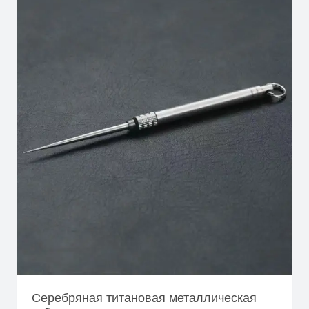
А
Р
В
П
Р
О
Д
А
Ж
Е
Серебряная титановая металлическая