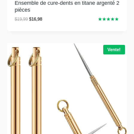
Ensemble de cure-dents en titane argenté 2
pièces
Le
Le
$
19,99
$
16,98
Classé
prix
prix
5.00
initial
actuel
sur 5
était
est
:
:
Vente!
$19,99.
$16,98.