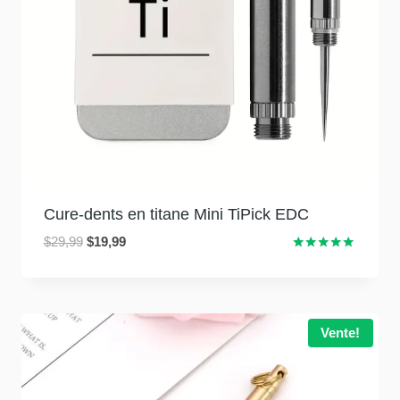
Cure-dents en titane Mini TiPick EDC
Le
Le
$
29,99
$
19,99
Classé
prix
prix
5.00
initial
actuel
sur 5
était
est
:
:
Vente!
$29,99.
$19,99.