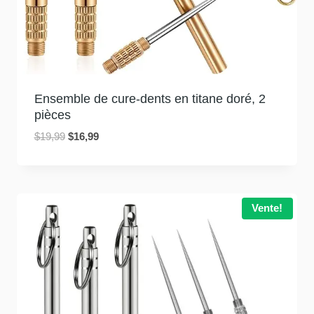
Ensemble de cure-dents en titane doré, 2
pièces
Le
Le
$
19,99
$
16,99
prix
prix
initial
actuel
était
est
:
:
Vente!
$19,99.
$16,99.