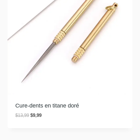
Cure-dents en titane doré
Le
Le
$
13,99
$
9,99
prix
prix
initial
actuel
était
est