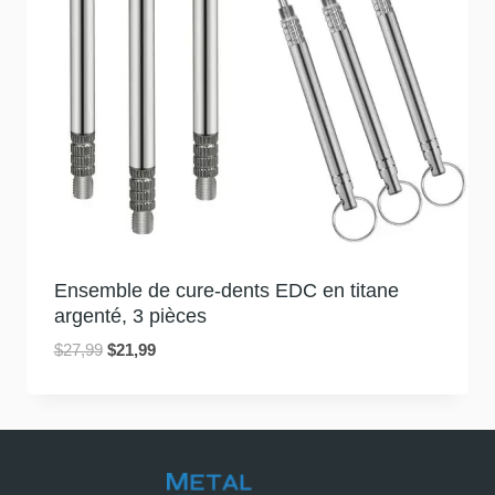
Ensemble de cure-dents EDC en titane
argenté, 3 pièces
Le
Le
$
27,99
$
21,99
prix
prix
initial
actuel
était
est
:
:
$27,99.
$21,99.