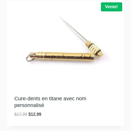
:
:
Vente!
$13,99.
$9,99.
Cure-dents en titane avec nom
personnalisé
Le
Le
$
17,99
$
12,99
prix
prix
initial
actuel