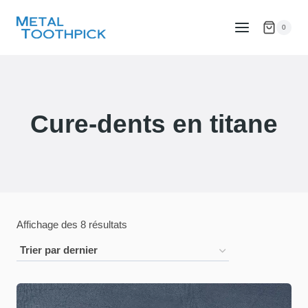
Passer
au
0
contenu
Cure-dents en titane
Trié
Affichage des 8 résultats
par
dernier