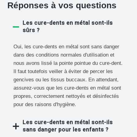
Réponses à vos questions
i
$
t
2
:
1
$
,
Les cure-dents en métal sont-ils
2
9
sûrs ?
7
9
,
.
9
Oui, les cure-dents en métal sont sans danger
9
.
dans des conditions normales d'utilisation et
nous avons lissé la pointe pointue du cure-dent.
Il faut toutefois veiller à éviter de percer les
gencives ou les tissus buccaux. En attendant,
assurez-vous que les cure-dents en métal sont
propres, correctement nettoyés et désinfectés
pour des raisons d'hygiène.
Les cure-dents en métal sont-ils
sans danger pour les enfants ?